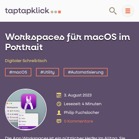
Workspaces für macOS im
Medienpädagogik
Portrait
Homeschooling
Digitaler Schreibtisch
Lernmaterial
#macOS
#Utility
#Automatisierung
Kontakt
3. August 2023
•
Datenschutz
Über taptapklick
Lesezeit: 4 Minuten
Philip Fuchslocher
0 Kommentare
Die App Workspaces ist ein nützlicher Helfer im Alltag. Sie