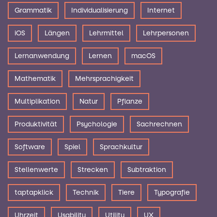
Grammatik
Individualisierung
Internet
iOS
Längen
Lehrmittel
Lehrpersonen
Lernanwendung
Lernen
macOS
Mathematik
Mehrsprachigkeit
Multiplikation
Natur
Pflanze
Produktivität
Psychologie
Sachrechnen
Software
Spiel
Sprachkultur
Stellenwerte
Strecken
Subtraktion
taptapklick
Technik
Tiere
Typografie
Uhrzeit
Usability
Utility
UX